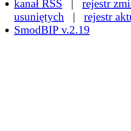
kanał RSS
|
rejestr zm
usuniętych
|
rejestr ak
SmodBIP v.2.19